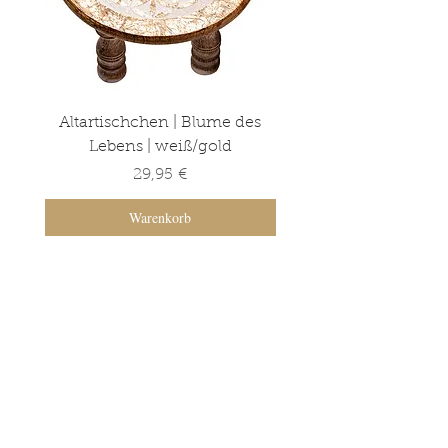
Altartischchen | Blume des
Altartischchen | Ba
Lebens | weiß/gold
Lebens | grün/go
Preis
29,95 €
Warenkorb