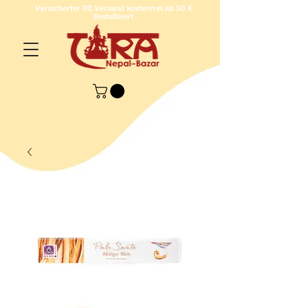
Versicherter DE Versand kostenfrei ab 50 €
Bestellwert