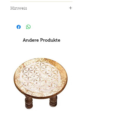
Inhalt: 20 Räucherstäbchen -
Hinweis
ca. 20g Made in Nepal.
Soweit in diesem Onlineshop
Aussagen über einzelne Waren
Verwendung finden, die
bestimmte Wirkungen der
Andere Produkte
Produkte andeuten, wird
ausdrücklich klargestellt, dass
mit diesem Aussagen keine
Wirkungen im
naturwissenschaftlichen
gesicherten Sinne
angekündigt werden. Es
handelt sich um Hinweise auf
Anwendung der Produkte im
traditionellen, überlieferten
Sinne.