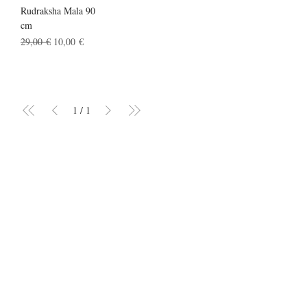
Rudraksha Mala 90
cm
Standardpreis
Sale-Preis
29,00 €
10,00 €
1
/
1