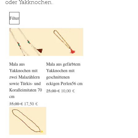
oder Yakknochen.
Filter
Mala aus
Mala aus gefärbtem
Yakknochen mit
Yakknochen mit
zwei Malazählern
geschnittenen
sowie Türkis- und
eckigen Perlen56 cm
Koralleimitaten 70
Standardpreis
Sale-Preis
25,00 €
10,00 €
cm
Standardpreis
Sale-Preis
35,00 €
17,50 €