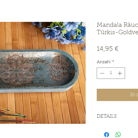
Mandala Räuch
Türkis-Goldve
Preis
14,95 €
Anzahl
*
In
DETAILS
Material: Mangoh