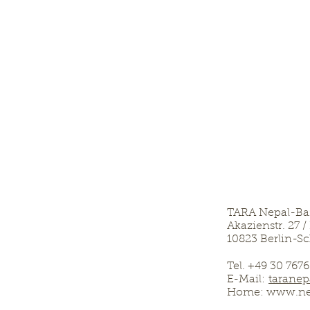
TARA Nepal-Ba
Akazienstr. 27 
10823 Berlin-S
Tel. +49 30 767
E-Mail:
taranep
Home: www.nep