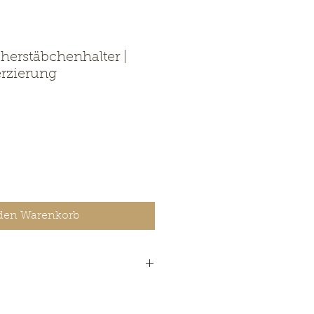
erstäbchenhalter |
rzierung
 den Warenkorb
olz