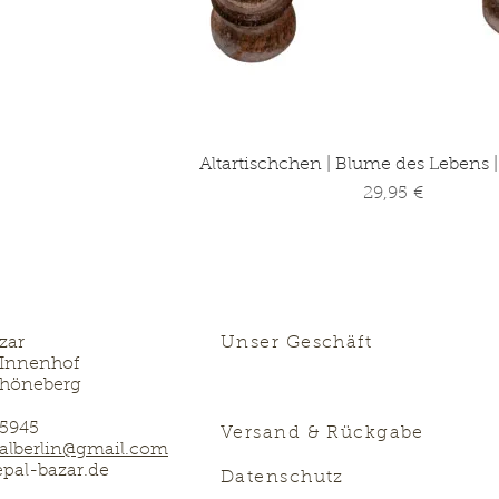
Altartischchen | Blume des Lebens 
Preis
29,95 €
zar
Unser Geschäft
/ Innenhof
chöneberg
65945
Versand & Rückgabe
alberlin@gmail.com
al-bazar.de
Datenschutz