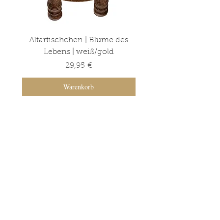
Altartischchen | Blume des
Altartischchen | Ba
Lebens | weiß/gold
Lebens | grün/go
Preis
29,95 €
Warenkorb