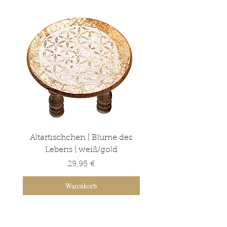
die Wasserschale abnehmen
lässt.
Altartischchen | Blume des
Altartischchen | Ba
Lebens | weiß/gold
Lebens | grün/go
Preis
29,95 €
Warenkorb