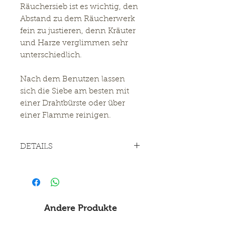
Räuchersieb ist es wichtig, den
Abstand zu dem Räucherwerk
fein zu justieren, denn Kräuter
und Harze verglimmen sehr
unterschiedlich.
Nach dem Benutzen lassen
sich die Siebe am besten mit
einer Drahtbürste oder über
einer Flamme reinigen.
DETAILS
Edelstahl-Räuchersieb 6 cm
Tipp:
Mit dem passenden Sieb wird
aus einer Aromalampe ein
Andere Produkte
Siebräuchergefäß, sofern sich