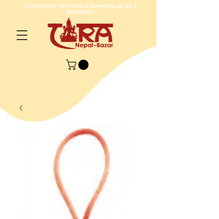
Versicherter DE Versand kostenfrei ab 50 €
Bestellwert