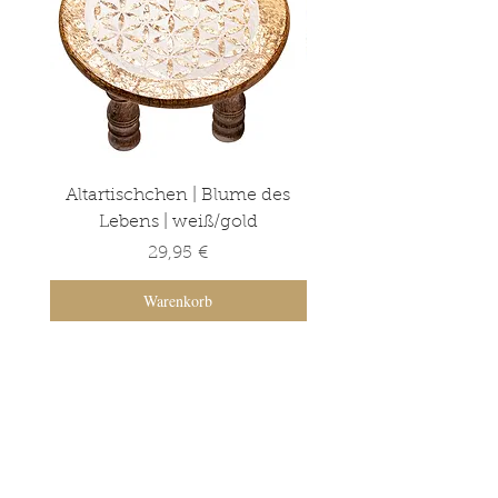
Altartischchen | Blume des
Altartischchen | Ba
Lebens | weiß/gold
Lebens | grün/go
Preis
29,95 €
Warenkorb