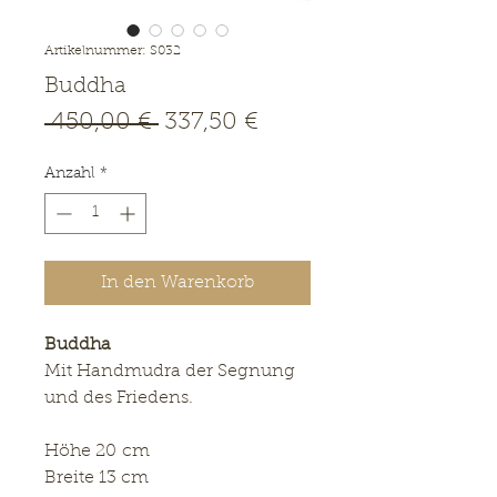
Artikelnummer: S032
Buddha
Standardpreis
Sale-
 450,00 € 
337,50 €
Preis
Anzahl
*
In den Warenkorb
Buddha
Mit Handmudra der Segnung
und des Friedens.
Höhe 20 cm
Breite 13 cm