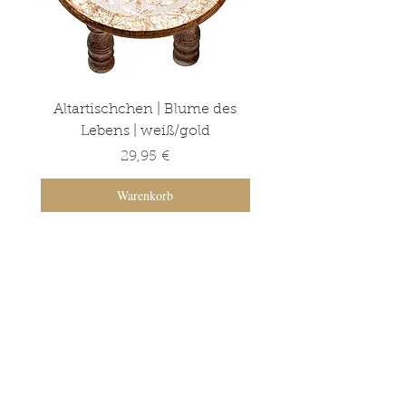
Altartischchen | Blume des
Altartischchen | Ba
Lebens | weiß/gold
Lebens | grün/go
Preis
29,95 €
Warenkorb